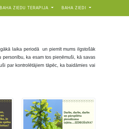
BAHA ZIEDU TERAPIJA
BAHA ZIEDI
 ilgākā laika periodā
un piemīt mums ilgstošāk
 mūsu personību, ka esam tos pieņēmuši, kā savas
i par kontrolētājiem tāpēc, ka baidāmies vai