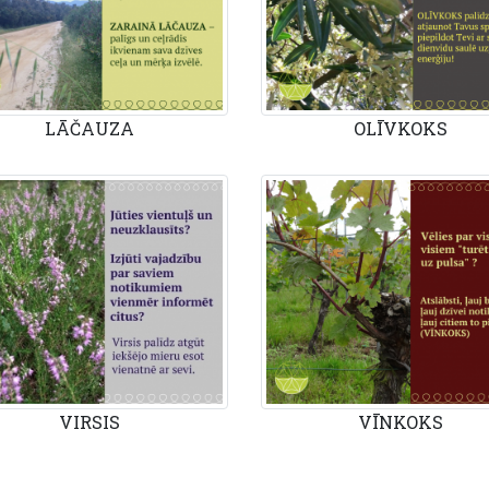
LĀČAUZA
OLĪVKOKS
VIRSIS
VĪNKOKS