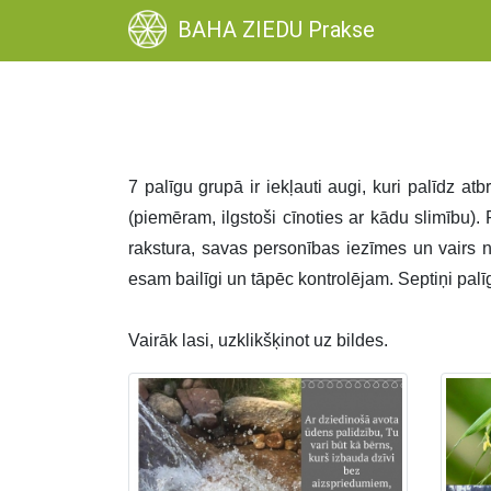
BAHA ZIEDU Prakse
7 palīgu grupā ir iekļauti augi, kuri palīdz at
(piemēram, ilgstoši cīnoties ar kādu slimību). 
rakstura, savas personības iezīmes un vairs
esam bailīgi un tāpēc kontrolējam. Septiņi pal
Vairāk lasi, uzklikšķinot uz bildes.