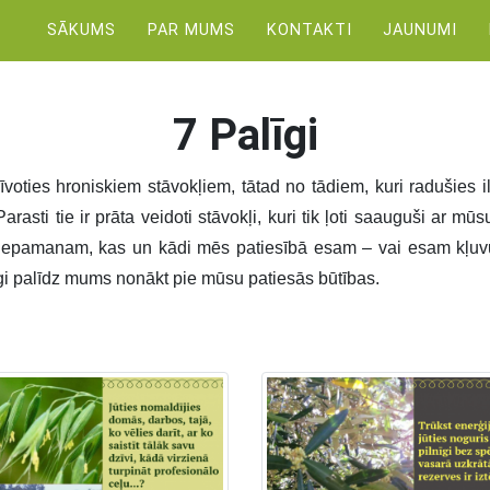
SĀKUMS
PAR MUMS
KONTAKTI
JAUNUMI
7 Palīgi
brīvoties hroniskiem stāvokļiem, tātad no tādiem, kuri radušies
Parasti tie ir prāta veidoti stāvokļi, kuri tik ļoti saauguši ar
 nepamanam, kas un kādi mēs patiesībā esam – vai esam kļuvuš
īgi palīdz mums nonākt pie mūsu patiesās būtības.